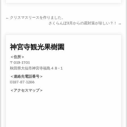
投稿ナビゲーション
← クリスマスリースを作りました。
さくらんぼ3月からの霜対策が珍しい？！ →
神宮寺観光果樹園
＜住所＞
〒019-1701
秋田県大仙市神宮寺福島４８−１
＜連絡先電話番号＞
0187-87-1266
＜アクセスマップ＞