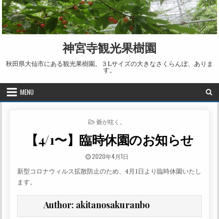
Skip to content
神宮寺観光果樹園
秋田県大仙市にある観光果樹園。３Lサイズの大きなさくらんぼ、ありま
す。
MENU
POSTED IN
爺が呟く。
【4/1〜】臨時休園のお知らせ
PUBLISHED DATE:
2020年4月1日
新型コロナウィルス拡散防止のため、4月1日より臨時休園いたし
ます。
Author:
akitanosakuranbo