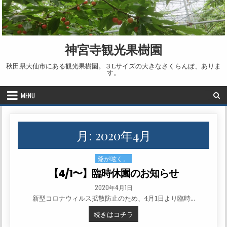
Skip to content
神宮寺観光果樹園
秋田県大仙市にある観光果樹園。３Lサイズの大きなさくらんぼ、ありま
す。
MENU
月:
2020年4月
爺が呟く。
Posted in
【4/1〜】臨時休園のお知らせ
PUBLISHED DATE:
2020年4月1日
新型コロナウィルス拡散防止のため、4月1日より臨時…
【4/1〜】臨時休園のお知らせ
続きはコチラ