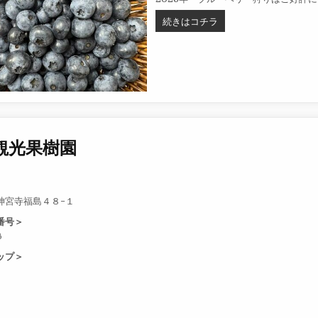
2026年 ブルーベリー狩り
続きはコチラ
観光果樹園
神宮寺福島４８−１
番号＞
6
ップ＞