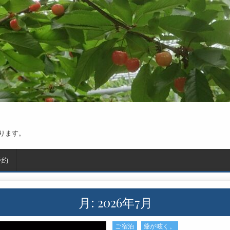
ります。
予約
月:
2026年7月
ご宿泊
爺が呟く。
Posted in