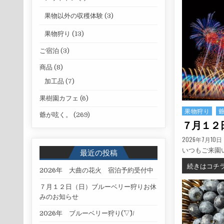
果物以外の収穫体験
(3)
果物狩り
(13)
ご宿泊
(3)
商品
(8)
加工品
(7)
果樹園カフェ
(6)
果物狩り
Posted in
爺が呟く。
(269)
７月１２
PUBLISHED DATE
2026年7月10日
いつもご来園
最近の投稿
続きはコチ
2026年 大曲の花火 宿泊予約受付中
７月１２日（日）ブルーベリー狩りお休
みのお知らせ
2026年 ブルーベリー狩り(^▽^)/