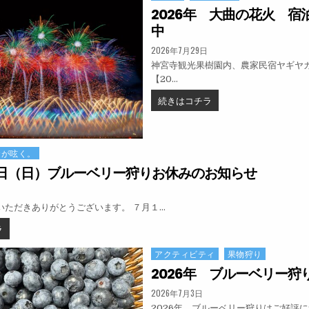
2026年 大曲の花火 宿
中
PUBLISHED DATE:
2026年7月29日
神宮寺観光果樹園内、農家民宿ヤギヤ
【20…
2026年 大曲の花火 
続きはコチラ
爺が呟く。
日（日）ブルーベリー狩りお休みのお知らせ
:
いただきありがとうございます。 ７月１…
７月１２日（日）ブルーベリー狩りお休みのお知らせ
ラ
アクティビティ
果物狩り
Posted in
2026年 ブルーベリー狩り
PUBLISHED DATE:
2026年7月3日
2026年 ブルーベリー狩りはご好評