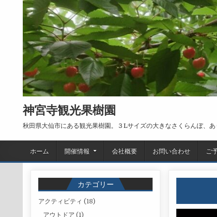
Skip to content
神宮寺観光果樹園
秋田県大仙市にある観光果樹園。３Lサイズの大きなさくらんぼ、あ
ホーム
開催情報
会社概要
お問い合わせ
ご
カテゴリー
アクティビティ
(18)
アウトドア
(1)