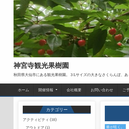
Skip to content
神宮寺観光果樹園
秋田県大仙市にある観光果樹園。３Lサイズの大きなさくらんぼ、あ
ホーム
開催情報
会社概要
お問い合わせ
ご
カテゴリー
アクティビティ
(18)
爺が呟く。
Posted in
アウトドア
(1)