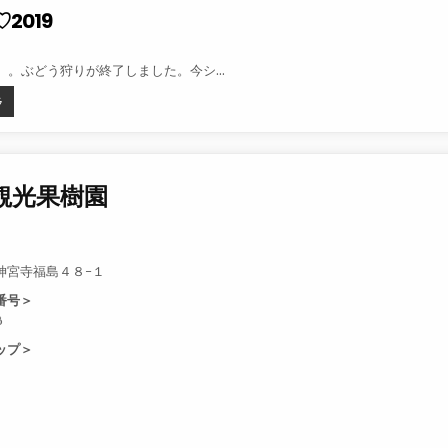
2019
:
日）。ぶどう狩りが終了しました。今シ…
おもいで♡2019
ラ
観光果樹園
神宮寺福島４８−１
番号＞
6
ップ＞