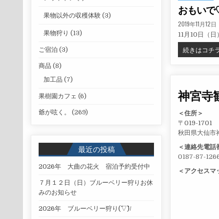
おもいで♡
果物以外の収穫体験
(3)
PUBLISHED DATE
2019年11月12日
果物狩り
(13)
11月10日（
続きはコチ
ご宿泊
(3)
商品
(8)
加工品
(7)
神宮寺
果樹園カフェ
(6)
爺が呟く。
(269)
＜住所＞
〒019-1701
秋田県大仙市
＜連絡先電話
最近の投稿
0187-87-126
2026年 大曲の花火 宿泊予約受付中
＜アクセスマ
７月１２日（日）ブルーベリー狩りお休
みのお知らせ
2026年 ブルーベリー狩り(^▽^)/