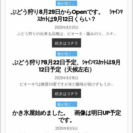
爺が呟く。
Posted in
ぶどう狩り8月29日からOpenです。 ｼｬｲﾝﾏ
ｽｶｯﾄは9月12日くらい？
PUBLISHED DATE:
2020年8月21日
ぶどう狩りの出来る品種は、ピオーネ・藤みのり、スチ…
ぶどう狩り8月29日からOPENです
続きはコチラ
爺が呟く。
Posted in
ぶどう狩り?8月22日予定、ｼｬｲﾝﾏｽｶｯﾄは9月
12日予定（天候左右）
PUBLISHED DATE:
2020年8月16日
ピオーネ?は糖度13度ですが未だ酸味が抜けずもう少…
ぶどう狩り?8月22日予定、ｼｬｲﾝ
続きはコチラ
爺が呟く。
Posted in
かき氷屋始めました。 画像は明日UP予定
です。
PUBLISHED DATE:
2020年8月5日