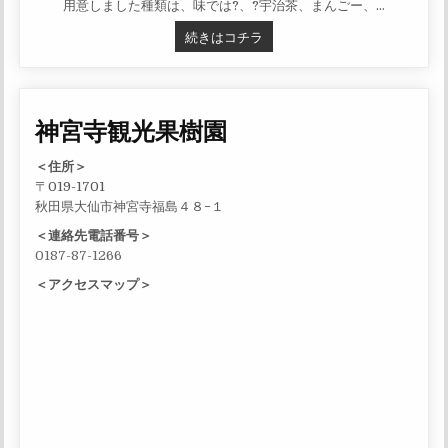
用意しました種類は、味では?、?宇治茶、まんごー、…
かき氷屋始めました。 画像は
続きはコチラ
神宮寺観光果樹園
＜住所＞
〒019-1701
秋田県大仙市神宮寺福島４８−１
＜連絡先電話番号＞
0187-87-1266
＜アクセスマップ＞