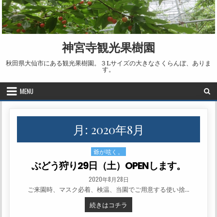
Skip to content
神宮寺観光果樹園
秋田県大仙市にある観光果樹園。３Lサイズの大きなさくらんぼ、ありま
す。
MENU
月:
2020年8月
爺が呟く。
Posted in
ぶどう狩り29日（土）OPENします。
PUBLISHED DATE:
2020年8月28日
ご来園時、マスク必着、検温、当園でご用意する使い捨…
ぶどう狩り29日（土）OPENし
続きはコチラ