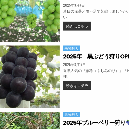
PUBLISHED DATE:
2025年9月4日
連日の猛暑と雨不足で苦戦しましたが
い…
2025年 シャインマス
続きはコチラ
果物狩り
Posted in
2025年 黒ぶどう狩りOP
PUBLISHED DATE:
2025年8月17日
近年人気の『藤稔（ふじみのり）』『
種…
2025年 黒ぶどう狩りOP
続きはコチラ
果物狩り
Posted in
2025年ブルーベリー狩り