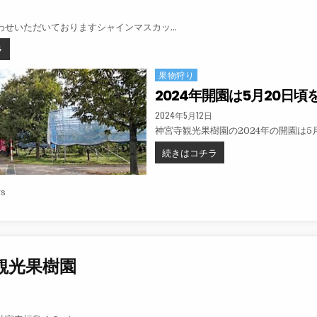
:
わせいただいておりますシャインマスカッ…
シャインマスカット狩り8月30日開始です！
ラ
果物狩り
Posted in
2024年開園は5月20日頃
PUBLISHED DATE:
2024年5月12日
神宮寺観光果樹園の2024年の開園は5
2024年開園は5月20日
続きはコチラ
ナビゲーション
ts
観光果樹園