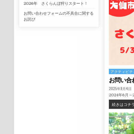
2026年 さくらんぼ狩りスタート！
お問い合わせフォームの不具合に関する
お詫び
アクティビテ
Posted in
お問い合
PUBLISHED DATE
2025年9月4日
2024年6月
続きはコチ