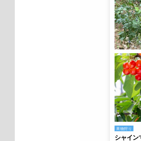
果物狩り
Posted in
シャイン