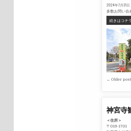
PUBLISHED DATE
2024年7月31日
多数お問い合
続きはコチ
投稿
← Older pos
神宮寺
＜住所＞
〒019-1701