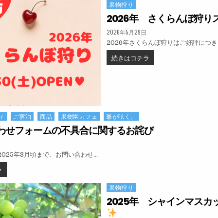
果物狩り
Posted in
2026年 さくらんぼ狩り
PUBLISHED DATE:
2026年5月29日
2026年さくらんぼ狩りはご好評につ
2026年 さくらんぼ狩
続きはコチラ
ィ
ご宿泊
商品
果樹園カフェ
爺が呟く。
わせフォームの不具合に関するお詫び
:
～2025年8月頃まで、お問い合わせ…
お問い合わせフォームの不具合に関するお詫び
ラ
果物狩り
Posted in
2025年 シャインマスカ