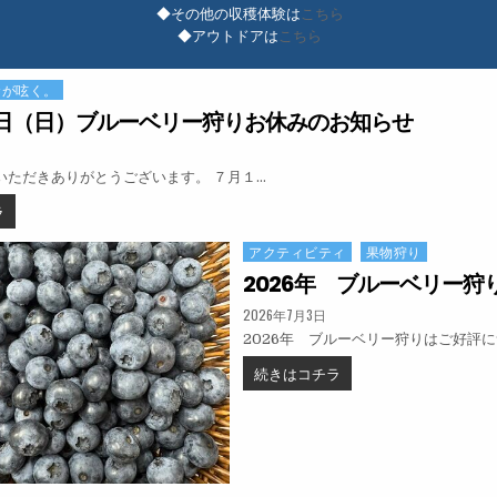
◆その他の収穫体験は
こちら
◆アウトドアは
こちら
爺が呟く。
日（日）ブルーベリー狩りお休みのお知らせ
:
いただきありがとうございます。 ７月１…
７月１２日（日）ブルーベリー狩りお休みのお知らせ
ラ
アクティビティ
果物狩り
Posted in
2026年 ブルーベリー狩り
PUBLISHED DATE:
2026年7月3日
2026年 ブルーベリー狩りはご好評
2026年 ブルーベリー狩り
続きはコチラ