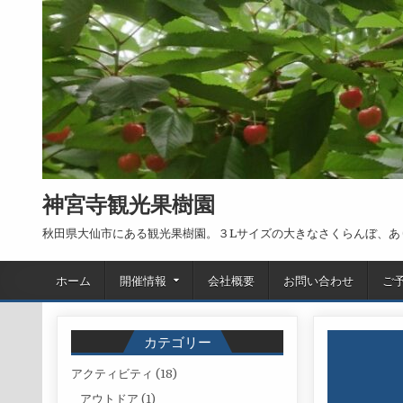
Skip to content
神宮寺観光果樹園
秋田県大仙市にある観光果樹園。３Lサイズの大きなさくらんぼ、あ
ホーム
開催情報
会社概要
お問い合わせ
ご
カテゴリー
アクティビティ
(18)
アウトドア
(1)