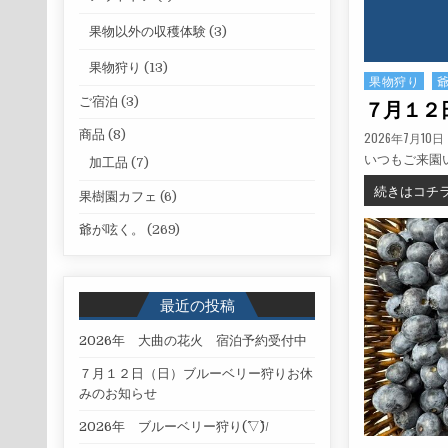
果物以外の収穫体験
(3)
果物狩り
(13)
果物狩り
Posted in
ご宿泊
(3)
７月１２
商品
(8)
PUBLISHED DATE
2026年7月10日
いつもご来園
加工品
(7)
続きはコチ
果樹園カフェ
(6)
爺が呟く。
(269)
最近の投稿
2026年 大曲の花火 宿泊予約受付中
７月１２日（日）ブルーベリー狩りお休
みのお知らせ
2026年 ブルーベリー狩り(^▽^)/