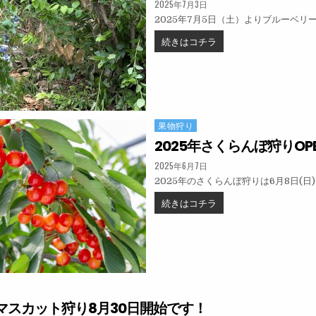
PUBLISHED DATE:
2025年7月3日
2025年7月5日（土）よりブルーベリ
2025年ブルーベリー狩
続きはコチラ
果物狩り
Posted in
2025年さくらんぼ狩りOP
PUBLISHED DATE:
2025年6月7日
2025年のさくらんぼ狩りは6月8日(日)
2025年さくらんぼ狩りOP
続きはコチラ
マスカット狩り8月30日開始です！