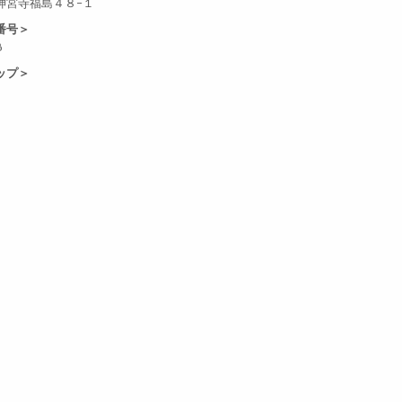
神宮寺福島４８−１
番号＞
6
ップ＞