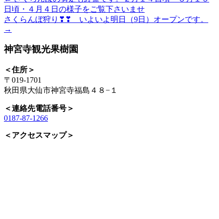
投
日頃・４月４日の様子をご覧下さいませ
稿
さくらんぼ狩り❣❣ いよいよ明日（9日）オープンです。
→
ナ
ビ
神宮寺観光果樹園
ゲ
＜住所＞
ー
〒019-1701
秋田県大仙市神宮寺福島４８−１
シ
＜連絡先電話番号＞
ョ
0187-87-1266
ン
＜アクセスマップ＞