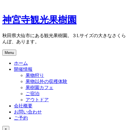
Skip
to
content
神宮寺観光果樹園
秋田県大仙市にある観光果樹園。３Lサイズの大きなさくら
んぼ、あります。
Menu
ホーム
開催情報
果物狩り
果物以外の収穫体験
果樹園カフェ
ご宿泊
アウトドア
会社概要
お問い合わせ
ご予約
×