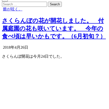
Search
for:
Posted
爺が呟く。
in
さくらんぼの花が開花しました。 付
属庭園の花も咲いています。 今年の
食べ頃は早いかもです。（6月初旬？）
Published
2018年4月26日
Date:
さくらんぼ開花は今月24日でした。