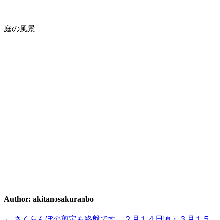
庭の風景
Author:
akitanosakuranbo
← さくらんぼの剪定も終盤です。２月１４日頃・３月１５