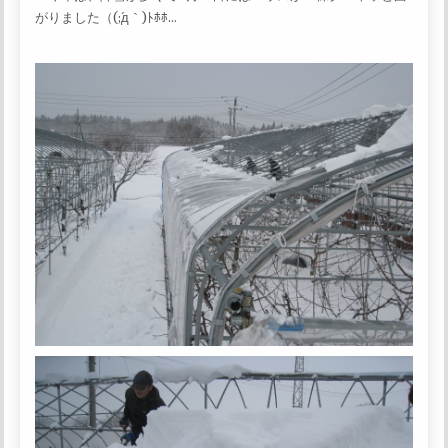
がりました（(;´д｀)ﾄﾎﾎ…