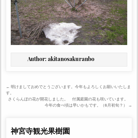
Author:
akitanosakuranbo
投稿ナビゲーション
← 明けましておめでとうございます。今年もよろしくお願いいたしま
す。
さくらんぼの花が開花しました。 付属庭園の花も咲いています。
今年の食べ頃は早いかもです。（6月初旬？） →
神宮寺観光果樹園