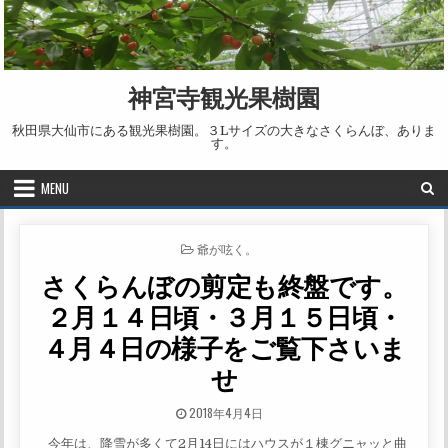
Skip to content
神宮寺観光果樹園
秋田県大仙市にある観光果樹園。３Lサイズの大きなさくらんぼ、ありま
す。
MENU
POSTED IN
爺が呟く。
さくらんぼの剪定も終盤です。
２月１４日頃・３月１５日頃・
４月４日の様子をご覧下さいま
せ
PUBLISHED DATE:
2018年4月4日
今年は、降雪が多くて2月14日にはハウスが１棟グニャッと曲