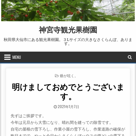
Skip to content
神宮寺観光果樹園
秋田県大仙市にある観光果樹園。３Lサイズの大きなさくらんぼ、ありま
す。
MENU
POSTED IN
爺が呟く。
明けましておめでとうございま
す。
PUBLISHED DATE:
2021年1月7日
先ずはご挨拶です。
今年は元旦から大雪になり、晴れ間を縫っての除雪です。
自宅の屋根の雪下ろし、作業小屋の雪下ろし、作業道路の確保が
昨日までで、やっと今日からさくらんぼハウスの雨どいの雪下ろ