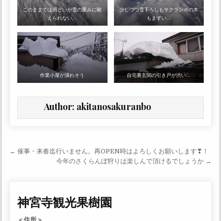
このままでは雨どいが雪の重みに耐
少しづつ雪下ろしもサクランボの木
えられない。
もまずい…
作業小屋が潰れそう
自宅裏玄関の引き戸が渋い…
Author:
akitanosakuranbo
投稿ナビゲーション
← 催事・来春迄行いません。再OPEN時はよろしくお願いします❣！
今年のさくらんぼ狩りは楽しんで頂けるでしょうか →
神宮寺観光果樹園
＜住所＞