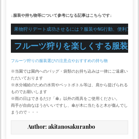
↓服装や持ち物等について参考になる記事はこちらです↓
果物狩りデート成功させるには？服装やNG行動、便利アイ
フルーツ狩りを楽しくする服装と
フルーツ狩りの服装選びの注意点やおすすめの持ち物
※当園では園内へのバッグ・袋類のお持ち込みは一律にご遠慮い
ただいております
※水分補給のための水筒やペットボトル等は、肩から提げられる
ものでお願いします
※雨の日はできるだけ「傘』以外の雨具をご使用ください。
両手が自由なほうがいいですし、傘が木に当たると木が傷んでし
まうので・・・
Author:
akitanosakuranbo