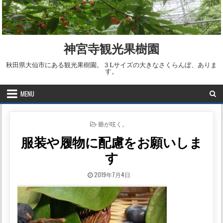
Skip to content
神宮寺観光果樹園
秋田県大仙市にある観光果樹園。３Lサイズの大きなさくらんぼ、ありま
す。
MENU
POSTED IN
爺が呟く。
服装や履物に配慮をお願いしま
す
PUBLISHED DATE:
2019年7月4日