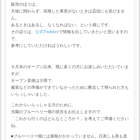
販売のほうは、
天候に関わらず、収穫した果実がないときは店頭にも並びませ
ん。
あるときはあるし、なくなればない、という感じです。
その辺りは、
公式Twitter
で情報を出していきたいと思いますの
で、
参考にしていただければうれしいです。
６月末のオープン以来、既に多くの方にお楽しみいただいていま
すが、
オープン直後は大雨で、
服装などの準備ができていなかったために断念して帰られた方も
いらっしゃいました。
これからいらっしゃる方のために、
当園のブルーベリー畑の状況をお伝えしますので、
「これから行くのはどんなところか？」を考えてご準備ください
ね。
■ブルーベリー畑には屋根がかかっていません。日差しも雨も直