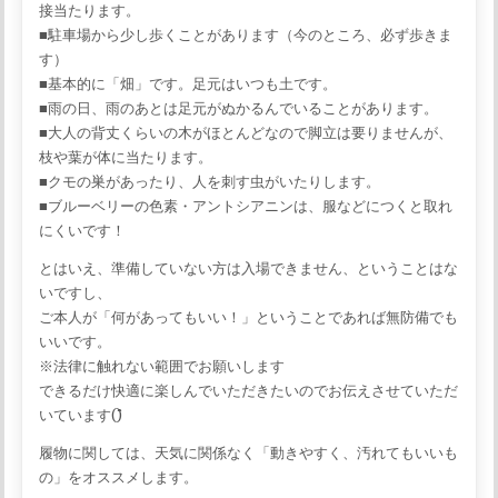
接当たります。
■駐車場から少し歩くことがあります（今のところ、必ず歩きま
す）
■基本的に「畑」です。足元はいつも土です。
■雨の日、雨のあとは足元がぬかるんでいることがあります。
■大人の背丈くらいの木がほとんどなので脚立は要りませんが、
枝や葉が体に当たります。
■クモの巣があったり、人を刺す虫がいたりします。
■ブルーベリーの色素・アントシアニンは、服などにつくと取れ
にくいです！
とはいえ、準備していない方は入場できません、ということはな
いですし、
ご本人が「何があってもいい！」ということであれば無防備でも
いいです。
※法律に触れない範囲でお願いします
できるだけ快適に楽しんでいただきたいのでお伝えさせていただ
いています(^^)
履物に関しては、天気に関係なく「動きやすく、汚れてもいいも
の」をオススメします。