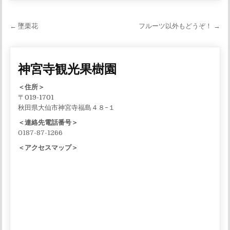
投稿ナビゲーション
← 墜栗花
フルーツ以外もどうぞ！ →
神宮寺観光果樹園
＜住所＞
〒019-1701
秋田県大仙市神宮寺福島４８−１
＜連絡先電話番号＞
0187-87-1266
＜アクセスマップ＞