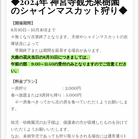
◆2024年 神宮寺観光果樹園
のシャインマスカット狩り◆
【開催期間】
8月30日～10月末頃まで
※無くなり次第終了となります。天候やシャインマスカットの在
庫状況によって
早期終了または期間を延長する場合があります。
大曲の花火当日の8月31日につきましては、
午前の部 9:00～11:50の受付のみとなりますのでご注意くださ
い。
【料金プラン】
一房狩り ：2,000円
食べ放題または3房持ち帰り：5,000円
※一房食べきってから次の房を食べていただくようお願いしま
す。
幼児・幼稚園児のお子様は、保護者の方が収穫したものを分けて
いただくようお願いいたします。
なお、未就学児であっても狩り取りをされる場合には通常通り1