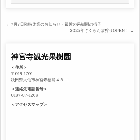
投稿ナビゲーション
← 7月7日臨時休業のお知らせ・最近の果樹園の様子
2025年さくらんぼ狩りOPEN！ →
神宮寺観光果樹園
＜住所＞
〒019-1701
秋田県大仙市神宮寺福島４８−１
＜連絡先電話番号＞
0187-87-1266
＜アクセスマップ＞