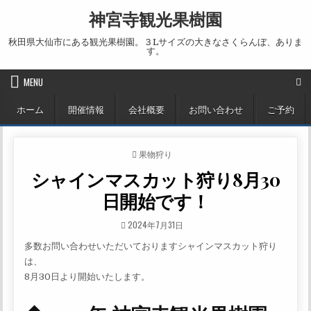
Skip to content
神宮寺観光果樹園
秋田県大仙市にある観光果樹園。３Lサイズの大きなさくらんぼ、ありま
す。
MENU
ホーム
開催情報
会社概要
お問い合わせ
ご予約
POSTED IN
果物狩り
シャインマスカット狩り8月30
日開始です！
PUBLISHED DATE:
2024年7月31日
多数お問い合わせいただいておりますシャインマスカット狩り
は、
8月30日より開始いたします。