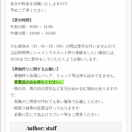
名分の料金を頂戴いたしますので
予めご了承ください。
【受付時間】
午前の部：9:00 ～ 11:30
午後の部：13:00 ～ 15:00
※お昼休み（11：31～13：00）の間は受付を行いませんので、
上記時間帯にシャインマスカット狩り体験をしたい場合には、
11:50までに受付をしていただくようお願いします。
【果物狩りに関するお願い】
・果物狩り会場にバッグ、リュック等は持ち込みできません。
貴重品のみお持ちください。
・雨の日、雨の日の翌日など足元がぬかるむ場合がありますの
で、
長靴のご用意や汚れても良い服装でお越しください。
・蚊取り線香の設置は行っておりますが、
必要に応じて虫よけスプレー等をご用意ください。
Author:
staff