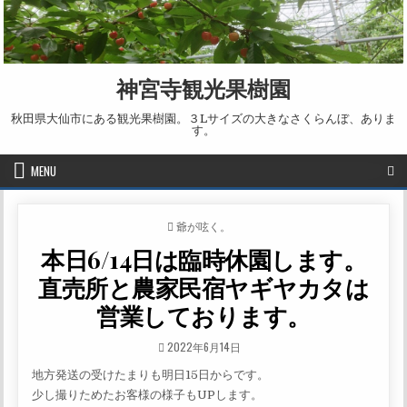
Skip to content
神宮寺観光果樹園
秋田県大仙市にある観光果樹園。３Lサイズの大きなさくらんぼ、ありま
す。
MENU
POSTED IN
爺が呟く。
本日6/14日は臨時休園します。
直売所と農家民宿ヤギヤカタは
営業しております。
PUBLISHED DATE:
2022年6月14日
地方発送の受けたまりも明日15日からです。
少し撮りためたお客様の様子もUPします。