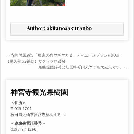
Author:
akitanosakuranbo
投稿ナビゲーション
← 当園付属施設「農家民宿ヤギヤカタ」ディユースプラン4,001円
（県民割1/2補助）サクランボ🍒狩
完熟佐藤錦🍒と紅秀峰🍒雨天☔でも大丈夫です。 →
神宮寺観光果樹園
＜住所＞
〒019-1701
秋田県大仙市神宮寺福島４８−１
＜連絡先電話番号＞
0187-87-1266