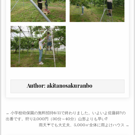
Author:
akitanosakuranbo
投稿ナビゲーション
← 小学校幼保園の無料招待6/11で終わりました。いよいよ佐藤錦?の
出番です。狩り2,000円（30分～40分）山形よりも早い⁉
雨天☔でも大丈夫、5,000㎡全体に雨よけハウス →