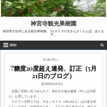
Skip to content
神宮寺観光果樹園
秋田県大仙市にある観光果樹園。３Lサイズの大きなさくらんぼ、ありま
す。
MENU
POSTED IN
爺が呟く。
?糖度20度超え連発、訂正（5月
21日のブログ）
PUBLISHED DATE:
2021年6月17日
太陽と皆様に見つめられて、色付きが進み糖度（中には24度
も）も増しています。
サクランボ狩りでは、大きいサイズ（28㎜以上）は出来る採
らないで頂き（当園収益の為）、また1か所を集中せず、間引き