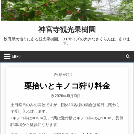
Skip to content
神宮寺観光果樹園
秋田県大仙市にある観光果樹園。３Lサイズの大きなさくらんぼ、ありま
す。
MENU
POSTED IN
爺が呟く。
栗拾いとキノコ狩り料金
PUBLISHED DATE:
2020年10月10日
土日祭日のみの開催ですが、団体10名様の場合は曜日に関わら
ず受け入れ致します。
?キノコ林は400ｍ先、?栗は受付横とキノコ林の先200ｍ、受付
駐車場から徒歩になります。