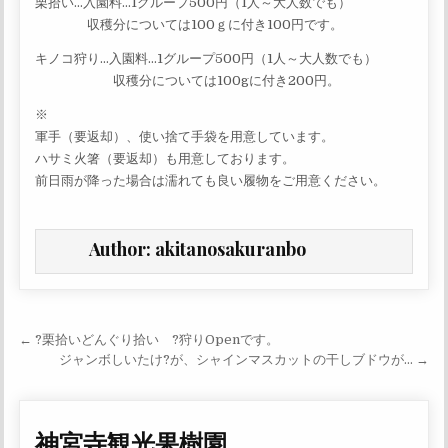
栗拾い…入園料…1グループ500円（1人～大人数でも）
収穫分については100ｇに付き100円です。
キノコ狩り…入園料…1グループ500円（1人～大人数でも）
収穫分については100gに付き200円。
※
軍手（要返却）、使い捨て手袋を用意しています。
ハサミ火箸（要返却）も用意しております。
前日雨が降った場合は濡れても良い履物をご用意ください。
Author:
akitanosakuranbo
投稿ナビゲーション
← ?栗拾いどんぐり拾い ?狩りOpenです。
ジャンボしいたけ?が、シャインマスカットの干しブドウが… →
神宮寺観光果樹園