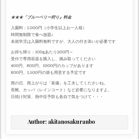
★★★「ブルーベリー狩り』料金
入園料：1,000円（小学生以上お一人様）
時間無制限で食べ放題♪
未就学児は入園料無料ですが、大人の付き添いが必要です
お持ち帰り：100gあたり200円～
受付で専用容器を購入し、摘み取ってください
400円、800円、1000円のカップがあります
800円、1,500円の袋も用意する予定です
雨の日、雨上がりは「装備」を工夫してくださいね。
長靴、カッパ（レインコート）など必要になりますよ。
日焼け対策、熱中症予防も各自で気をつけて・・・
Author:
akitanosakuranbo