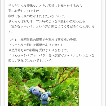
当人がこんな曖昧なことをお客様にお知らせするのも
実に心苦しいのですが、
収穫できる実の数がまだまだ少ないので、
さくらんぼ狩りオープン時のような大賑わいになったら、
「実がなぁーい！」という声が聞こえてくるだろうなと思いま
す。
しかも、梅雨前線の影響で今週末は雨模様の予報。
ブルーベリー畑には屋根がありませんし、
当然足元も雨の影響を受けまくりなわけで、
「うわぁ～い！ブルーベリー食べ放題だぁ～！」
というような
楽しい状況ではないです、ハイ。