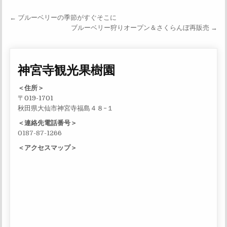
投稿ナビゲーション
← ブルーベリーの季節がすぐそこに
ブルーベリー狩りオープン＆さくらんぼ再販売 →
神宮寺観光果樹園
＜住所＞
〒019-1701
秋田県大仙市神宮寺福島４８−１
＜連絡先電話番号＞
0187-87-1266
＜アクセスマップ＞