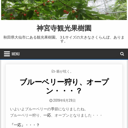
Skip to content
神宮寺観光果樹園
秋田県大仙市にある観光果樹園。３Lサイズの大きなさくらんぼ、ありま
す。
MENU
POSTED IN
爺が呟く。
ブルーベリー狩り、オープ
ン・・・？
PUBLISHED DATE:
2019年6月29日
いよいよブルーベリーの季節になりましたね。
ブルーベリー狩り、
一応
、オープンとなりました・・・
「一応」・・・？