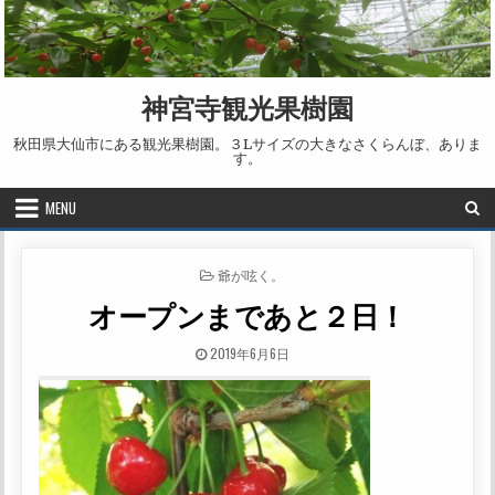
Skip to content
神宮寺観光果樹園
秋田県大仙市にある観光果樹園。３Lサイズの大きなさくらんぼ、ありま
す。
MENU
POSTED IN
爺が呟く。
オープンまであと２日！
PUBLISHED DATE:
2019年6月6日