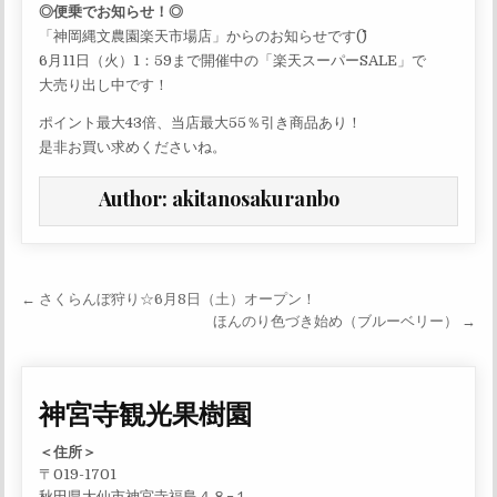
◎便乗でお知らせ！◎
「神岡縄文農園楽天市場店」からのお知らせです(^^)
6月11日（火）1：59まで開催中の「楽天スーパーSALE」で
大売り出し中です！
ポイント最大43倍、当店最大55％引き商品あり！
是非お買い求めくださいね。
Author:
akitanosakuranbo
投稿ナビゲーション
← さくらんぼ狩り☆6月8日（土）オープン！
ほんのり色づき始め（ブルーベリー） →
神宮寺観光果樹園
＜住所＞
〒019-1701
秋田県大仙市神宮寺福島４８−１