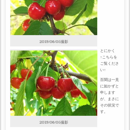
2019/06/05撮影
とにかく
↑こちらを
ご覧くださ
い↑
百聞は一見
に如かずと
申します
が、まさに
その状況で
す。
2019/06/05撮影