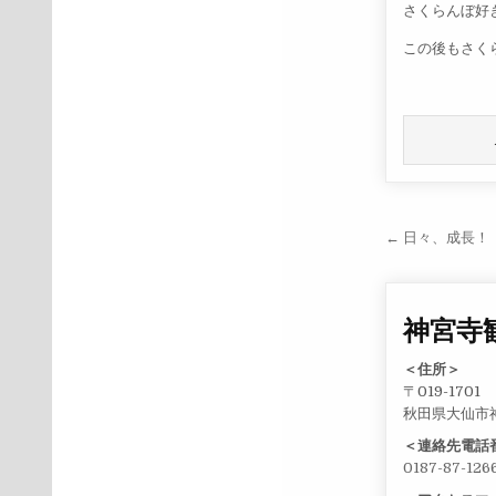
さくらんぼ好
この後もさくら
投稿ナ
← 日々、成長！
神宮寺
＜住所＞
〒019-1701
秋田県大仙市
＜連絡先電話
0187-87-126