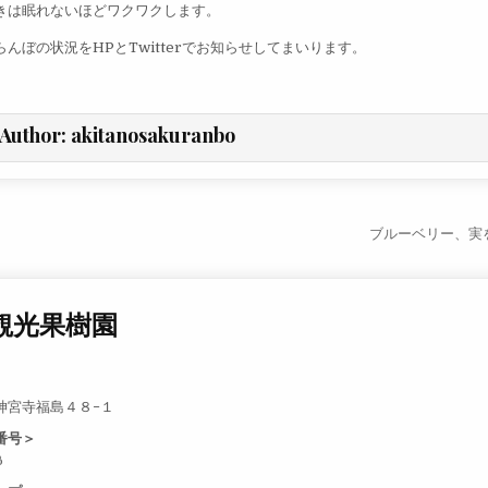
きは眠れないほどワクワクします。
んぼの状況をHPとTwitterでお知らせしてまいります。
Author:
akitanosakuranbo
ビゲーション
ブルーベリー、実
観光果樹園
神宮寺福島４８−１
番号＞
6