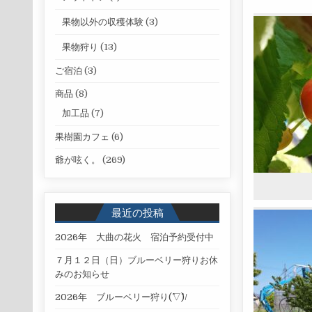
果物以外の収穫体験
(3)
果物狩り
(13)
ご宿泊
(3)
商品
(8)
加工品
(7)
果樹園カフェ
(6)
爺が呟く。
(269)
最近の投稿
2026年 大曲の花火 宿泊予約受付中
７月１２日（日）ブルーベリー狩りお休
みのお知らせ
2026年 ブルーベリー狩り(^▽^)/