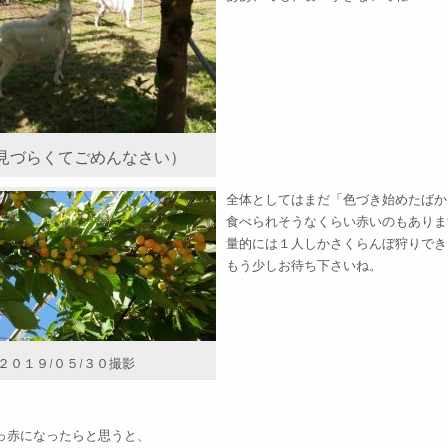
見づらくてごめんなさい）
全体としてはまだ「色づき始めたばか
食べられそうなくらい赤いのもありま
量的には１人しかさくらんぼ狩りでき
もう少しお待ち下さいね。
２０１９/０５/３０撮影
っ赤になったらと思うと、