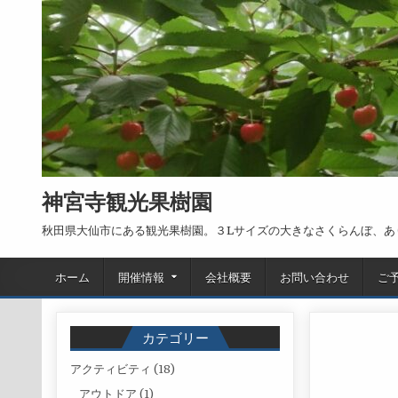
Skip to content
神宮寺観光果樹園
秋田県大仙市にある観光果樹園。３Lサイズの大きなさくらんぼ、あ
ホーム
開催情報
会社概要
お問い合わせ
ご
カテゴリー
アクティビティ
(18)
アウトドア
(1)