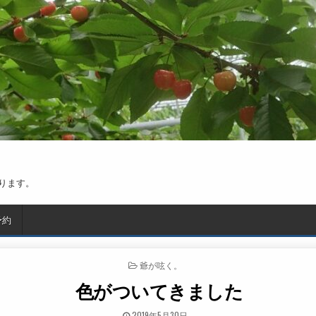
ります。
予約
POSTED IN
爺が呟く。
色がついてきました
PUBLISHED DATE:
2019年5月30日