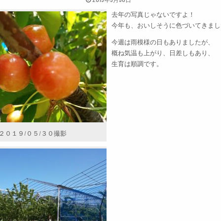
去年の写真じゃないですよ！
今年も、おいしそうに色づいてきました！
今週は雨模様の日もありましたが、
概ね気温も上がり、日差しもあり、
生育は順調です。
２０１９/０５/３０撮影