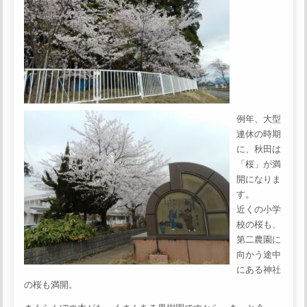
例年、大型
連休の時期
に、秋田は
「桜」が満
開になりま
す。
近くの小学
校の桜も、
第二農園に
向かう途中
にある神社
の桜も満開。