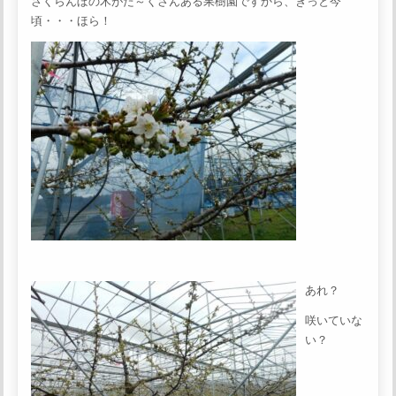
さくらんぼの木がた～くさんある果樹園ですから、きっと今
頃・・・ほら！
あれ？
咲いていな
い？