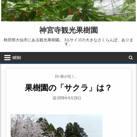
Skip to content
神宮寺観光果樹園
秋田県大仙市にある観光果樹園。３Lサイズの大きなさくらんぼ、ありま
す。
MENU
POSTED IN
爺が呟く。
果樹園の「サクラ」は？
PUBLISHED DATE:
2019年4月26日