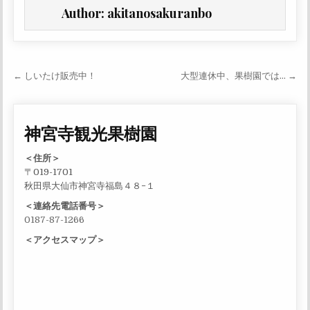
Author:
akitanosakuranbo
投稿ナビゲーション
← しいたけ販売中！
大型連休中、果樹園では… →
神宮寺観光果樹園
＜住所＞
〒019-1701
秋田県大仙市神宮寺福島４８−１
＜連絡先電話番号＞
0187-87-1266
＜アクセスマップ＞