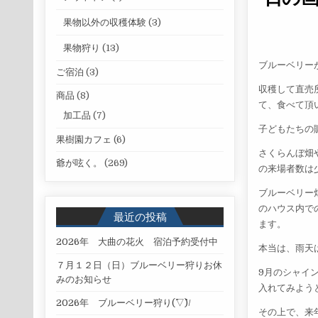
果物以外の収穫体験
(3)
果物狩り
(13)
ブルーベリー
ご宿泊
(3)
収穫して直売
商品
(8)
て、食べて頂
加工品
(7)
子どもたちの
果樹園カフェ
(6)
さくらんぼ畑
爺が呟く。
(269)
の来場者数は
ブルーベリー
のハウス内で
最近の投稿
ます。
2026年 大曲の花火 宿泊予約受付中
本当は、雨天
７月１２日（日）ブルーベリー狩りお休
9月のシャイ
みのお知らせ
入れてみよう
2026年 ブルーベリー狩り(^▽^)/
その上で、来