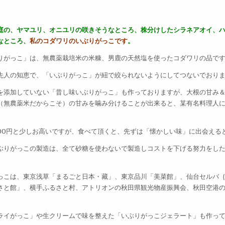
庭の、ヤマユリ、オニユリの咲きそうなところ、株分けしたシラネアオイ、
なところ、
私のコダワリのいぶりがっこです
。
りがっこ」は、無農薬栽培米の米糠、男鹿の天然塩を使ったコダワリの品で
先人の知恵で、「いぶりがっこ」が紐で絞られないようにしてつないでおり
を添加していない「昔し味いぶりがっこ」も作っておりますが、大根の甘み
（無農薬米だからこそ）の甘みを噛み分けることが出来ると、某有名料理人
で500円と少しお高いですが、食べて頂くと、先ずは「懐かしい味」に出会える
ぶりがっこの製造は、全て砂糖を使わないで製造しコストを下げる努力をし
っこは、東京浅草「まるごと日本・藏」、東京品川「美菜館」、仙台セルバ
さと館」、横手ふるさと村、アトリオンの秋田県観光物産振興会、秋田空港
ライがっこ」や生クリームで味を整えた「いぶりがっこジェラート」も作っ