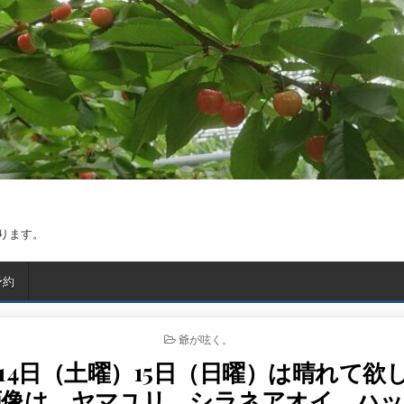
ります。
予約
POSTED IN
爺が呟く。
14日（土曜）15日（日曜）は晴れて欲
画像は、ヤマユリ、シラネアオイ、ハ