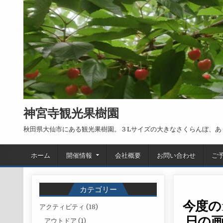
Skip to content
神宮寺観光果樹園
秋田県大仙市にある観光果樹園。３Lサイズの大きなさくらんぼ、あ
ホーム
開催情報
会社概要
お問い合わせ
ご
カテゴリー
今度の
アクティビティ
(18)
日の
アウトドア
(1)