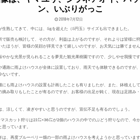
ン、いぶりがっこ
PUBLISHED DATE:
2018年7月12日
が生熟してきて、中には、5gを超えた（5円玉）サイズも出できました。
所で販売も検討して、その方が、利益は上がるのですが、それよりは皆様に
いたほうが、皆様の笑顔が拝見できて嬉しいのですが、お天気には勝てませ
賑やかな光景が見られることを夢見た観光果樹園ですので、少しやせ我慢で
や通路に雨よけハウスが全体に設置しており、雨天でも体験できるのですが
少ないです。
畑にも雨よけハウスの設置も計画したことも有りましたが、また、鉢植えし
の摘み取りもしたことが有るのですが、お客様の出足が鈍く、現在は足踏み
は、涼しくて、凌ぎやすいと思うのですが、宣伝不足も有るのでしょう。
ンマスカット狩りは21㍍×36㍍が2個のハウスの中でのぶどう狩りなので、今
と思っています。
年は、再度ブルーベリー畑の一部の雨よけハウスを考えようかと思っていま