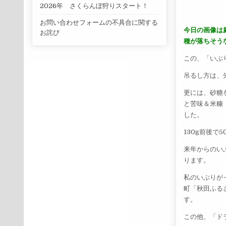
2026年 さくらんぼ狩りスタート！
お問い合わせフォームの不具合に関する
今日の画像は
お詫び
種が落ちそう
この、「いぶ
吊るし方は、
更には、砂糖
と苦味＆米糠
した。
130g前後
来年からのい
ります。
私のいぶりが
町「秋田ふる
す。
この他、「ド