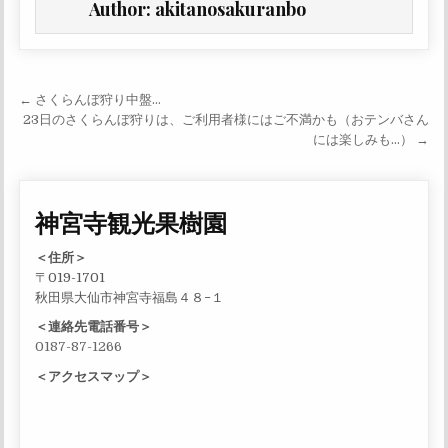
Author:
akitanosakuranbo
投稿ナビゲーション
← さくらんぼ狩り中盤…
23日のさくらんぼ狩りは、ご利用者様にはご不満かも（おテンバさん
には楽しみも…） →
神宮寺観光果樹園
＜住所＞
〒019-1701
秋田県大仙市神宮寺福島４８−１
＜連絡先電話番号＞
0187-87-1266
＜アクセスマップ＞