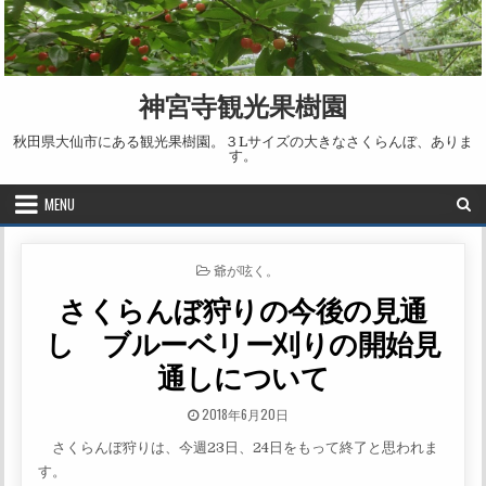
Skip to content
神宮寺観光果樹園
秋田県大仙市にある観光果樹園。３Lサイズの大きなさくらんぼ、ありま
す。
MENU
POSTED IN
爺が呟く。
さくらんぼ狩りの今後の見通
し ブルーベリー刈りの開始見
通しについて
PUBLISHED DATE:
2018年6月20日
さくらんぼ狩りは、今週23日、24日をもって終了と思われま
す。