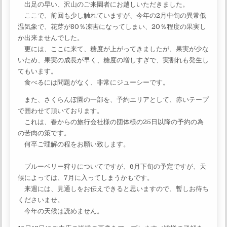
出足の早い、沢山のご来園者にお越しいただきました。
ここで、前回も少し触れていますが、今年の2月中旬の異常低
温気象で、花芽が80％凍害になってしまい、20％程度の果実し
か出来ませんでした。
更には、ここに来て、糖度が上がってきましたが、果実が少な
いため、果実の成長が早く、糖度の増しすぎで、実割れも発生し
てもいます。
食べるには問題がなく、非常にジューシーです。
また、さくらんぼ園の一部を、予約エリアとして、赤いテープ
で囲わせて頂いております。
これは、春からの旅行会社様の団体様の25日以降の予約の為
の苦肉の策です。
何卒ご理解の程をお願い致します。
ブルーベリー狩りについてですが、6月下旬の予定ですが、天
候によっては、7月に入ってしまうかもです。
来週には、見通しをお伝えできると思いますので、暫しお待ち
くださいませ。
今年の天候は読めません。