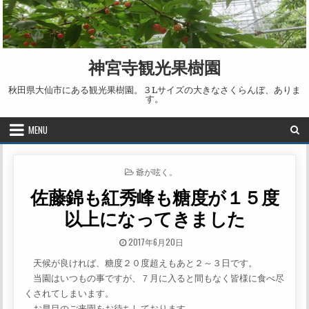
Skip to content
神宮寺観光果樹園
秋田県大仙市にある観光果樹園。３Lサイズの大きなさくらんぼ、ありま
す。
MENU
POSTED IN
爺が呟く。
佐藤錦も紅秀峰も糖度が１５度
以上になってきました
PUBLISHED DATE:
2017年6月20日
天候が良ければ、糖度２０度超えもあと２～３日です。
当園はいつもの事ですが、７月に入ると間もなく皆様に食べ尽
くされてしまいます。
お早目のご来園をお待ちしております。