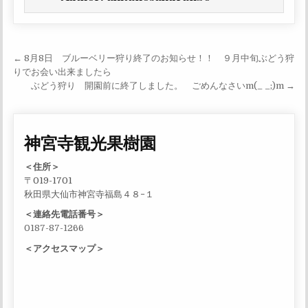
投稿ナビゲーション
← 8月8日 ブルーベリー狩り終了のお知らせ！！ ９月中旬ぶどう狩
りでお会い出来ましたら
ぶどう狩り 開園前に終了しました。 ごめんなさいm(_ _;)m →
神宮寺観光果樹園
＜住所＞
〒019-1701
秋田県大仙市神宮寺福島４８−１
＜連絡先電話番号＞
0187-87-1266
＜アクセスマップ＞