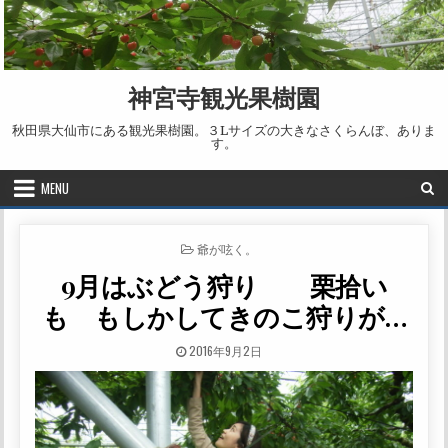
Skip to content
神宮寺観光果樹園
秋田県大仙市にある観光果樹園。３Lサイズの大きなさくらんぼ、ありま
す。
MENU
POSTED IN
爺が呟く。
9月はぶどう狩り 栗拾い
も もしかしてきのこ狩りが…
PUBLISHED DATE:
2016年9月2日