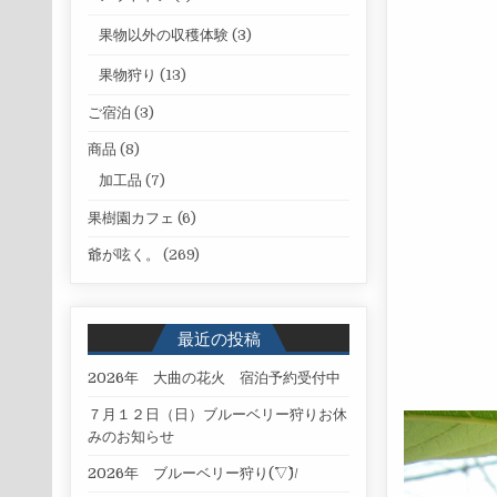
果物以外の収穫体験
(3)
果物狩り
(13)
ご宿泊
(3)
商品
(8)
加工品
(7)
果樹園カフェ
(6)
爺が呟く。
(269)
最近の投稿
2026年 大曲の花火 宿泊予約受付中
７月１２日（日）ブルーベリー狩りお休
みのお知らせ
2026年 ブルーベリー狩り(^▽^)/