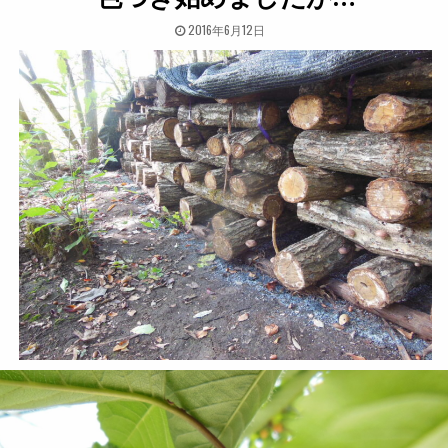
PUBLISHED DATE:
2016年6月12日