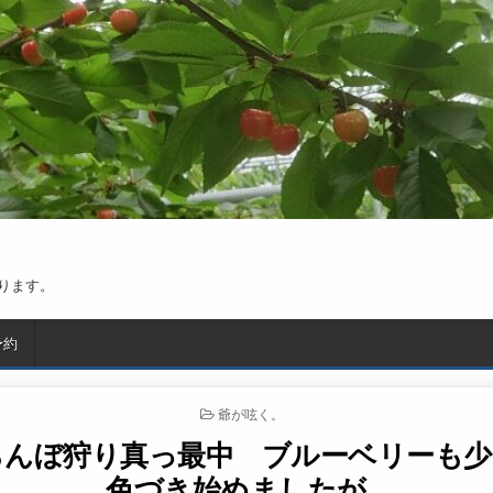
ります。
予約
POSTED IN
爺が呟く。
らんぼ狩り真っ最中 ブルーベリーも少
色づき始めましたが…