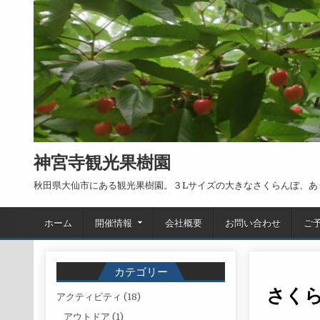
Skip to content
神宮寺観光果樹園
秋田県大仙市にある観光果樹園。３Lサイズの大きなさくらんぼ、あ
ホーム
開催情報
会社概要
お問い合わせ
ご
カテゴリー
さく
アクティビティ
(18)
アウトドア
(1)